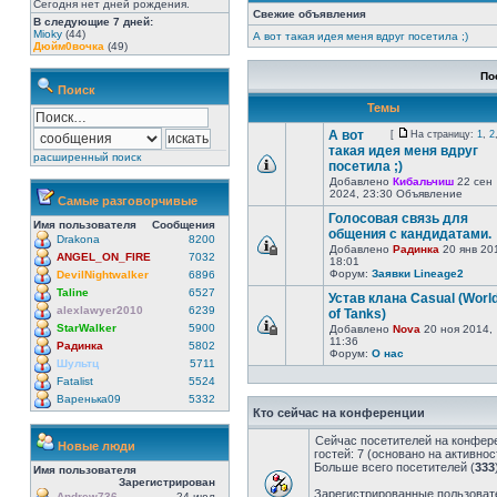
Сегодня нет дней рождения.
Свежие объявления
В следующие 7 дней:
Mioky
(44)
А вот такая идея меня вдруг посетила ;)
Дюйм0вочка
(49)
По
Поиск
Темы
А вот
[
На страницу:
1
,
2
такая идея меня вдруг
расширенный поиск
посетила ;)
Добавлено
Кибальчиш
22 сен
2024, 23:30 Объявление
Самые разговорчивые
Голосовая связь для
Имя пользователя
Сообщения
общения с кандидатами.
Drakona
8200
Добавлено
Радинка
20 янв 20
ANGEL_ON_FIRE
7032
18:01
Форум:
Заявки Lineage2
DevilNightwalker
6896
Taline
6527
Устав клана Casual (Worl
alexlawyer2010
6239
of Tanks)
StarWalker
5900
Добавлено
Nova
20 ноя 2014,
11:36
Радинка
5802
Форум:
О нас
Шультц
5711
Fatalist
5524
Варенька09
5332
Кто сейчас на конференции
Сейчас посетителей на конфер
Новые люди
гостей: 7 (основано на активно
Больше всего посетителей (
333
Имя пользователя
Зарегистрирован
Зарегистрированные пользовате
Andrew736
24 июл