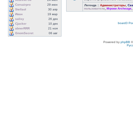
Corsairpro
29 июн
Легенда ::
Администраторы
,
Cas
пользователи
,
Игроки Archeage
Stellaol
30 апр
Иван
19 мар
salisy
26 дек
board3 Por
Cjacker
10 дек
abnerRRR
21 ноя
GnomSecret
06 авг
Powered by
phpBB
©
Рус