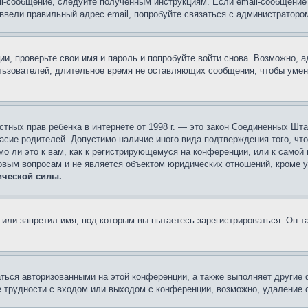
il-сообщение, следуйте полученным инструкциям. Если email-сообщение 
 ввели правильный адрес email, попробуйте связаться с администраторо
ии, проверьте свои имя и пароль и попробуйте войти снова. Возможно,
льзователей, длительное время не оставляющих сообщения, чтобы умен
 частных прав ребенка в интернете от 1998 г. — это закон Соединенных 
асие родителей. Допустимо наличие иного вида подтверждения того, чт
о ли это к вам, как к регистрирующемуся на конференции, или к самой
овым вопросам и не является объектом юридических отношений, кроме 
ической силы.
или запретил имя, под которым вы пытаетесь зарегистрироваться. Он т
аться авторизованными на этой конференции, а также выполняет другие 
 трудности с входом или выходом с конференции, возможно, удаление c