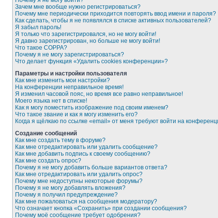
Почему я не могу войти?
Зачем мне вообще нужно регистрироваться?
Почему мне периодически приходится повторять ввод имени и пароля?
Как сделать, чтобы я не появлялся в списке активных пользователей?
Я забыл пароль!
Я только что зарегистрировался, но не могу войти!
Я давно зарегистрирован, но больше не могу войти!
Что такое COPPA?
Почему я не могу зарегистрироваться?
Что делает функция «Удалить cookies конференции»?
Параметры и настройки пользователя
Как мне изменить мои настройки?
На конференции неправильное время!
Я изменил часовой пояс, но время все равно неправильное!
Моего языка нет в списке!
Как я могу поместить изображение под своим именем?
Что такое звание и как я могу изменить его?
Когда я щёлкаю по ссылке «email» от меня требуют войти на конферен
Создание сообщений
Как мне создать тему в форуме?
Как мне отредактировать или удалить сообщение?
Как мне добавить подпись к своему сообщению?
Как мне создать опрос?
Почему я не могу добавить больше вариантов ответа?
Как мне отредактировать или удалить опрос?
Почему мне недоступны некоторые форумы?
Почему я не могу добавлять вложения?
Почему я получил предупреждение?
Как мне пожаловаться на сообщения модератору?
Что означает кнопка «Сохранить» при создании сообщения?
Почему моё сообщение требует одобрения?