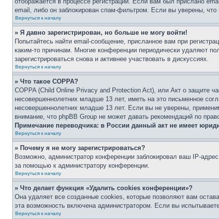
отображается в процессе регистрации. Если вам был прислано ema
email, либо он заблокирован спам-фильтром. Если вы уверены, что
Вернуться к началу
» Я давно зарегистрирован, но больше не могу войти!
Попытайтесь найти email-сообщение, присланное вам при регистрац
каким-то причинам. Многие конференции периодически удаляют по
зарегистрироваться снова и активнее участвовать в дискуссиях.
Вернуться к началу
» Что такое COPPA?
COPPA (Child Online Privacy and Protection Act), или Акт о защите
несовершеннолетних младше 13 лет, иметь на это письменное согл
несовершеннолетних младше 13 лет. Если вы не уверены, применим
внимание, что phpBB Group не может давать рекомендаций по прав
Примечание переводчика: в России данный акт не имеет юрид
Вернуться к началу
» Почему я не могу зарегистрироваться?
Возможно, администратор конференции заблокировал ваш IP-адрес 
за помощью к администратору конференции.
Вернуться к началу
» Что делает функция «Удалить cookies конференции»?
Она удаляет все созданные cookies, которые позволяют вам остав
эта возможность включена администратором. Если вы испытываете
Вернуться к началу