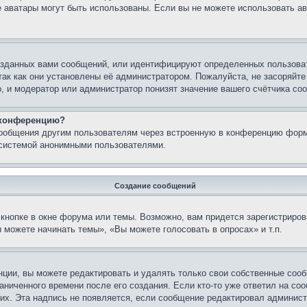
кие аватары могут быть использованы. Если вы не можете использовать
зданных вами сообщений, или идентифицируют определенных пользоват
так как они установлены её администратором. Пожалуйста, не засоряйт
, и модератор или администратор понизят значение вашего счётчика со
а конференцию?
сообщения другим пользователям через встроенную в конференцию форм
 системой анонимными пользователями.
Создание сообщений
кнопке в окне форума или темы. Возможно, вам придется зарегистриров
 можете начинать темы», «Вы можете голосовать в опросах» и т.п.
ции, вы можете редактировать и удалять только свои собственные сооб
ниченного времени после его создания. Если кто-то уже ответил на со
них. Эта надпись не появляется, если сообщение редактировал админист