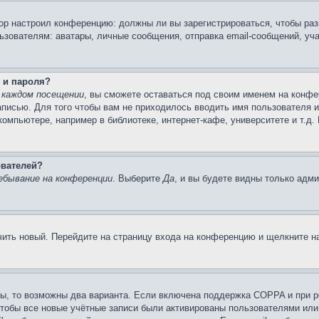
атор настроил конференцию: должны ли вы зарегистрироваться, чтобы ра
вателям: аватары, личные сообщения, отправка email-сообщений, участи
 и пароля?
 каждом посещении
, вы сможете оставаться под своим именем на конфе
записью. Для того чтобы вам не приходилось вводить имя пользователя 
омпьютере, например в библиотеке, интернет-кафе, университете и т.д.
ователей?
ебывание на конференции
. Выберите
Да
, и вы будете видны только адм
учить новый. Перейдите на страницу входа на конференцию и щелкните 
ы, то возможны два варианта. Если включена поддержка COPPA и при ре
чтобы все новые учётные записи были активированы пользователями или