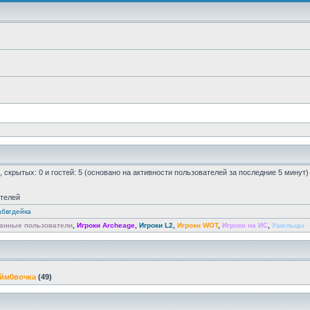
0, скрытых: 0 и гостей: 5 (основано на активности пользователей за последние 5 минут)
ателей
абвгдейка
анные пользователи
,
Игроки Archeage
,
Игроки L2
,
Игроки WOT
,
Игроки на ИС
,
Ушельцы
йм0вочка
(49)