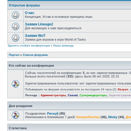
Открытые форумы
О нас
Концепция, Устав и основные принципы игры
Заявки Lineage2
Для желающих к нам присоединиться
Заявки WoT
Заявки для игроков в игре World of Tanks
Удалить cookies конференции
|
Наша команда
Портал
»
Список форумов
Кто сейчас на конференции
Сейчас посетителей на конференции:
5
, из них зарегистрированных: 
Больше всего посетителей (
333
) здесь было 06 окт 2025, 02:15
Зарегистрированные пользователи: нет зарегистрированных пользов
Побывавшие на форуме пользователи за последние 24 часа (2):
Казуал
,
Легенда ::
Администраторы
,
Casual
,
Супермодераторы
,
Зарегистриров
Дни рождения
Поздравляем:
Рискуй
(85)
Именинники в ближайшие 7 дней:
KenyanSunrise
(46),
Mioky
(44),
Дю
Статистика