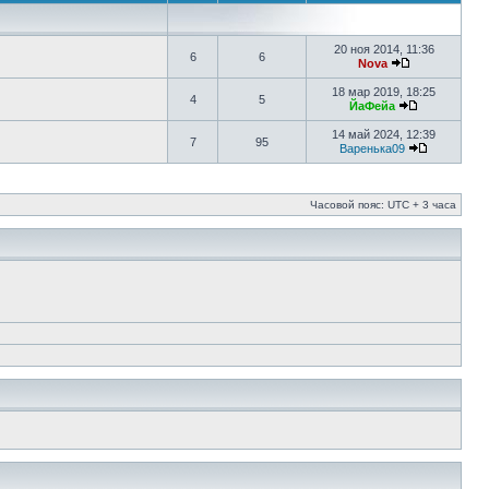
20 ноя 2014, 11:36
6
6
Nova
18 мар 2019, 18:25
4
5
ЙаФейа
14 май 2024, 12:39
7
95
Варенька09
Часовой пояс: UTC + 3 часа