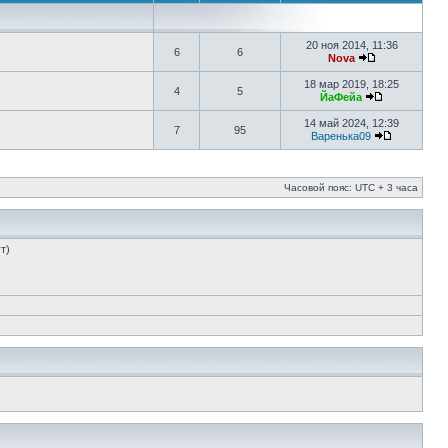
20 ноя 2014, 11:36
6
6
Nova
18 мар 2019, 18:25
4
5
ЙаФейа
14 май 2024, 12:39
7
95
Варенька09
Часовой пояс: UTC + 3 часа
т)