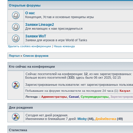
Открытые форумы
О нас
Концепция, Устав и основные принципы игры
Заявки Lineage2
Для желающих к нам присоединиться
Заявки WoT
Заявки для игроков в игре World of Tanks
Удалить cookies конференции
|
Наша команда
Портал
»
Список форумов
Кто сейчас на конференции
Сейчас посетителей на конференции:
12
, из них зарегистрированных:
Больше всего посетителей (
333
) здесь было 06 окт 2025, 02:15
Зарегистрированные пользователи: нет зарегистрированных пользов
Побывавшие на форуме пользователи за последние 24 часа (1):
Казуал
Легенда ::
Администраторы
,
Casual
,
Супермодераторы
,
Зарегистриров
Дни рождения
Сегодня нет дней рождения.
Именинники в ближайшие 7 дней:
Mioky
(44),
Дюйм0вочка
(49)
Статистика