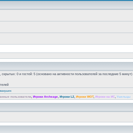
0, скрытых: 0 и гостей: 5 (основано на активности пользователей за последние 5 минут)
ателей
вакушек
анные пользователи
,
Игроки Archeage
,
Игроки L2
,
Игроки WOT
,
Игроки на ИС
,
Ушельцы