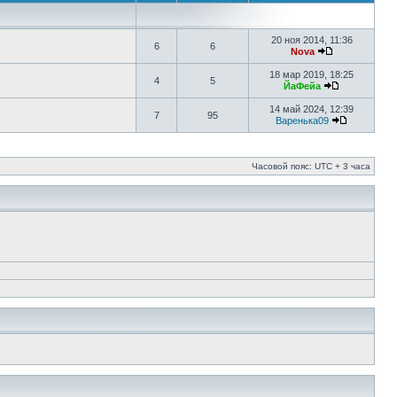
20 ноя 2014, 11:36
6
6
Nova
18 мар 2019, 18:25
4
5
ЙаФейа
14 май 2024, 12:39
7
95
Варенька09
Часовой пояс: UTC + 3 часа