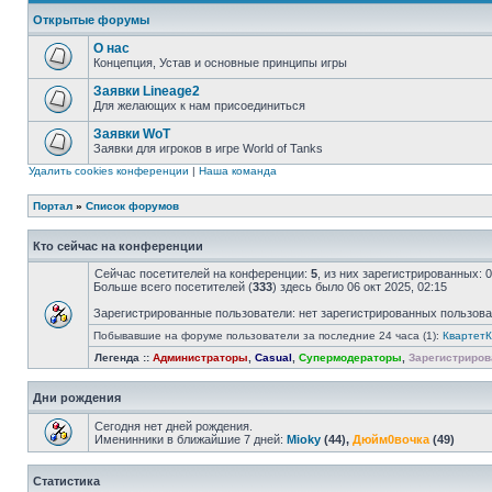
Открытые форумы
О нас
Концепция, Устав и основные принципы игры
Заявки Lineage2
Для желающих к нам присоединиться
Заявки WoT
Заявки для игроков в игре World of Tanks
Удалить cookies конференции
|
Наша команда
Портал
»
Список форумов
Кто сейчас на конференции
Сейчас посетителей на конференции:
5
, из них зарегистрированных: 
Больше всего посетителей (
333
) здесь было 06 окт 2025, 02:15
Зарегистрированные пользователи: нет зарегистрированных пользов
Побывавшие на форуме пользователи за последние 24 часа (1):
КвартетК
Легенда ::
Администраторы
,
Casual
,
Супермодераторы
,
Зарегистриров
Дни рождения
Сегодня нет дней рождения.
Именинники в ближайшие 7 дней:
Mioky
(44),
Дюйм0вочка
(49)
Статистика