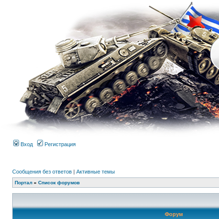
Вход
Регистрация
Сообщения без ответов
|
Активные темы
Портал
»
Список форумов
Форум