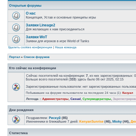
Открытые форумы
О нас
Концепция, Устав и основные принципы игры
Заявки Lineage2
Для желающих к нам присоединиться
Заявки WoT
Заявки для игроков в игре World of Tanks
Удалить cookies конференции
|
Наша команда
Портал
»
Список форумов
Кто сейчас на конференции
Сейчас посетителей на конференции:
7
, из них зарегистрированных: 
Больше всего посетителей (
333
) здесь было 06 окт 2025, 02:15
Зарегистрированные пользователи: нет зарегистрированных пользов
Побывавшие на форуме пользователи за последние 24 часа (1):
Казуал
Легенда ::
Администраторы
,
Casual
,
Супермодераторы
,
Зарегистриров
Дни рождения
Поздравляем:
Рискуй
(85)
Именинники в ближайшие 7 дней:
KenyanSunrise
(46),
Mioky
(44),
Дю
Статистика