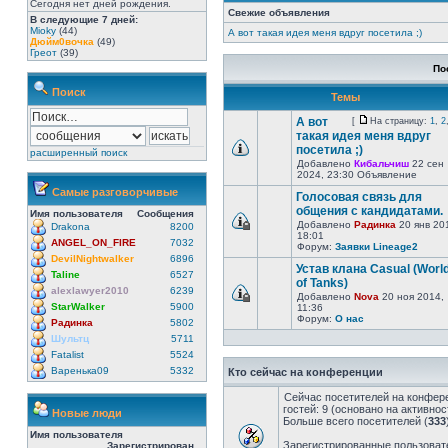
Сегодня нет дней рождения.
Свежие объявления
В следующие 7 дней:
Mioky
(44)
А вот такая идея меня вдруг посетила ;)
Дюйм0вочка
(49)
Греот
(39)
По
Поиск
Темы
А вот
[
На страницу:
1
,
2
такая идея меня вдруг
посетила ;)
расширенный поиск
Добавлено
Кибальчиш
22 сен
2024, 23:30 Объявление
Самые разговорчивые
Голосовая связь для
общения с кандидатами.
Имя пользователя
Сообщения
Добавлено
Радинка
20 янв 20
Drakona
8200
18:01
ANGEL_ON_FIRE
7032
Форум:
Заявки Lineage2
DevilNightwalker
6896
Устав клана Casual (Worl
Taline
6527
of Tanks)
alexlawyer2010
6239
Добавлено
Nova
20 ноя 2014,
StarWalker
5900
11:36
Форум:
О нас
Радинка
5802
Шультц
5711
Fatalist
5524
Варенька09
5332
Кто сейчас на конференции
Сейчас посетителей на конфер
гостей: 9 (основано на активно
Новые люди
Больше всего посетителей (
333
Имя пользователя
Зарегистрированные пользовате
Зарегистрирован