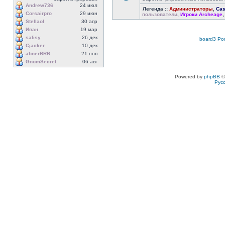
Andrew736
24 июл
Легенда ::
Администраторы
,
Cas
Corsairpro
29 июн
пользователи
,
Игроки Archeage
Stellaol
30 апр
Иван
19 мар
salisy
26 дек
board3 Por
Cjacker
10 дек
abnerRRR
21 ноя
GnomSecret
06 авг
Powered by
phpBB
©
Рус