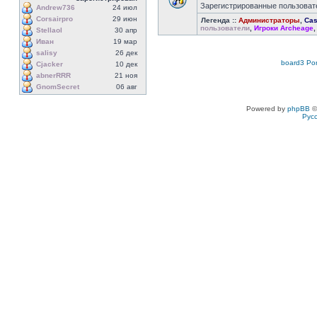
Зарегистрированные пользовате
Andrew736
24 июл
Corsairpro
29 июн
Легенда ::
Администраторы
,
Cas
пользователи
,
Игроки Archeage
Stellaol
30 апр
Иван
19 мар
salisy
26 дек
board3 Por
Cjacker
10 дек
abnerRRR
21 ноя
GnomSecret
06 авг
Powered by
phpBB
©
Рус