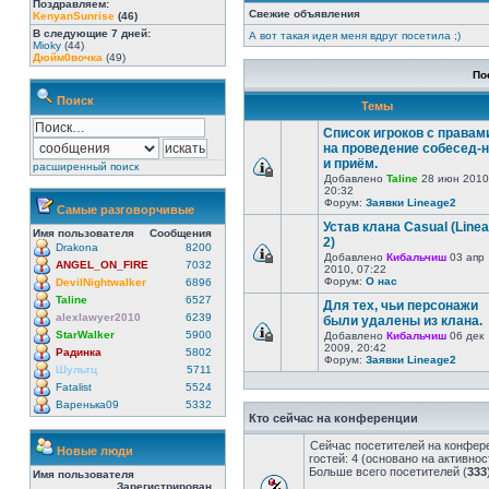
Поздравляем:
Свежие объявления
KenyanSunrise
(46)
В следующие 7 дней:
А вот такая идея меня вдруг посетила ;)
Mioky
(44)
Дюйм0вочка
(49)
По
Поиск
Темы
Список игроков с правам
на проведение собесед-
и приём.
расширенный поиск
Добавлено
Taline
28 июн 2010
20:32
Форум:
Заявки Lineage2
Самые разговорчивые
Устав клана Casual (Line
Имя пользователя
Сообщения
2)
Drakona
8200
Добавлено
Кибальчиш
03 апр
ANGEL_ON_FIRE
7032
2010, 07:22
Форум:
О нас
DevilNightwalker
6896
Taline
6527
Для тех, чьи персонажи
alexlawyer2010
6239
были удалены из клана.
StarWalker
5900
Добавлено
Кибальчиш
06 дек
2009, 20:42
Радинка
5802
Форум:
Заявки Lineage2
Шультц
5711
Fatalist
5524
Варенька09
5332
Кто сейчас на конференции
Сейчас посетителей на конфер
Новые люди
гостей: 4 (основано на активно
Больше всего посетителей (
333
Имя пользователя
Зарегистрирован