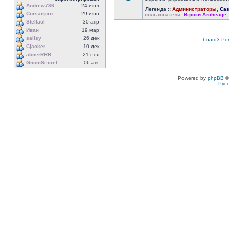
Andrew736
24 июл
Легенда ::
Администраторы
,
Cas
Corsairpro
29 июн
пользователи
,
Игроки Archeage
Stellaol
30 апр
Иван
19 мар
salisy
26 дек
board3 Por
Cjacker
10 дек
abnerRRR
21 ноя
GnomSecret
06 авг
Powered by
phpBB
©
Рус