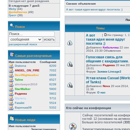
Сегодня нет дней рождения.
Свежие объявления
В следующие 7 дней:
Mioky
(44)
А вот такая идея меня вдруг посетила ;)
Дюйм0вочка
(49)
Греот
(39)
По
Поиск
Темы
А вот
[
На страницу:
1
,
2
такая идея меня вдруг
посетила ;)
расширенный поиск
Добавлено
Кибальчиш
22 сен
2024, 23:30 Объявление
Самые разговорчивые
Голосовая связь для
общения с кандидатами.
Имя пользователя
Сообщения
Добавлено
Радинка
20 янв 20
Drakona
8200
18:01
ANGEL_ON_FIRE
7032
Форум:
Заявки Lineage2
DevilNightwalker
6896
Устав клана Casual (Worl
Taline
6527
of Tanks)
alexlawyer2010
6239
Добавлено
Nova
20 ноя 2014,
StarWalker
5900
11:36
Форум:
О нас
Радинка
5802
Шультц
5711
Fatalist
5524
Варенька09
5332
Кто сейчас на конференции
Сейчас посетителей на конфер
гостей: 12 (основано на активн
Новые люди
Больше всего посетителей (
333
Имя пользователя
Зарегистрированные пользовате
Зарегистрирован