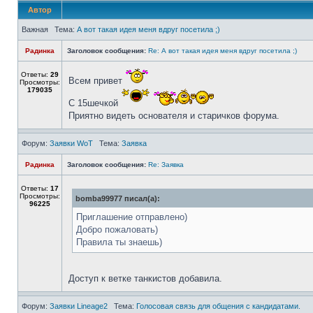
Автор
Важная Тема:
А вот такая идея меня вдруг посетила ;)
Радинка
Заголовок сообщения:
Re: А вот такая идея меня вдруг посетила ;)
Ответы:
29
Всем привет
Просмотры:
179035
С 15шечкой
Приятно видеть основателя и старичков форума.
Форум:
Заявки WoT
Тема:
Заявка
Радинка
Заголовок сообщения:
Re: Заявка
Ответы:
17
Просмотры:
bomba99977 писал(а):
96225
Приглашение отправлено)
Добро пожаловать)
Правила ты знаешь)
Доступ к ветке танкистов добавила.
Форум:
Заявки Lineage2
Тема:
Голосовая связь для общения с кандидатами.