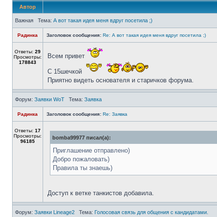
Автор
Важная Тема:
А вот такая идея меня вдруг посетила ;)
Радинка
Заголовок сообщения:
Re: А вот такая идея меня вдруг посетила ;)
Ответы:
29
Всем привет
Просмотры:
178843
С 15шечкой
Приятно видеть основателя и старичков форума.
Форум:
Заявки WoT
Тема:
Заявка
Радинка
Заголовок сообщения:
Re: Заявка
Ответы:
17
Просмотры:
bomba99977 писал(а):
96185
Приглашение отправлено)
Добро пожаловать)
Правила ты знаешь)
Доступ к ветке танкистов добавила.
Форум:
Заявки Lineage2
Тема:
Голосовая связь для общения с кандидатами.