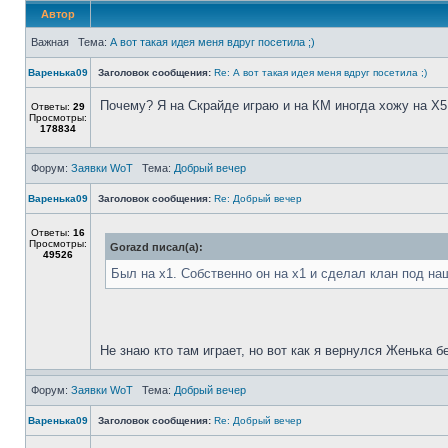
Автор
Важная Тема:
А вот такая идея меня вдруг посетила ;)
Варенька09
Заголовок сообщения:
Re: А вот такая идея меня вдруг посетила ;)
Почему? Я на Скрайде играю и на КМ иногда хожу на Х5.
Ответы:
29
Просмотры:
178834
Форум:
Заявки WoT
Тема:
Добрый вечер
Варенька09
Заголовок сообщения:
Re: Добрый вечер
Ответы:
16
Просмотры:
Gorazd писал(а):
49526
Был на х1. Собственно он на х1 и сделал клан под на
Не знаю кто там играет, но вот как я вернулся Женька
Форум:
Заявки WoT
Тема:
Добрый вечер
Варенька09
Заголовок сообщения:
Re: Добрый вечер