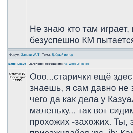
Не знаю кто там играет,
безуспешно КМ пытаетс
Форум:
Заявки WoT
Тема:
Добрый вечер
Варенька09
Заголовок сообщения:
Re: Добрый вечер
Ооо...старички ещё здесь
Ответы:
16
Просмотры:
49555
знаешь, я сам давно не 
чего да как дела у Казуа
маленьку... так вот сиди
прохожих -захожих. Ты, э
присаживайся :ps_ih: Как