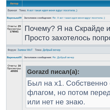
Автор
Важная Тема:
А вот такая идея меня вдруг посетила ;)
Варенька09
Заголовок сообщения:
Re: А вот такая идея меня вдруг посетила ;)
Почему? Я на Скрайде и
Ответы:
29
Просмотры:
178941
Просто захотелось попр
Форум:
Заявки WoT
Тема:
Добрый вечер
Варенька09
Заголовок сообщения:
Re: Добрый вечер
Ответы:
16
Просмотры:
Gorazd писал(а):
49555
Был на х1. Собственно 
флагом, но потом перед
или нет не знаю.