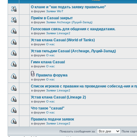
О клане и "как подать заявку правильно"
в форуме
Заявки WoT
Приём в Casual закрыт
в форуме
Заявки Archeage (Луций-Запад)
Голосовая связь для общения с кандидатами.
в форуме
Заявки Lineage2
Устав клана Casual (World of Tanks)
в форуме
О нас
Устав гильдии Casual (Archeage, Луций-Запад)
в форуме
О нас
Гимн клана Casual
в форуме
О нас
Правила форума
в форуме
О нас
Список игроков с правами на проведение собесед-ния и п
в форуме
Заявки Lineage2
Устав клана Casual (Lineage 2)
в форуме
О нас
Что такое "casual"
в форуме
О нас
Правила подачи заявок
в форуме
Заявки Lineage2
Показать сообщения за:
Поле сорт