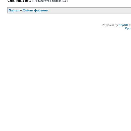
Страница
1
из
1
[ Результатов поиска: 11 ]
Портал
»
Список форумов
Powered by
phpBB
©
Рус