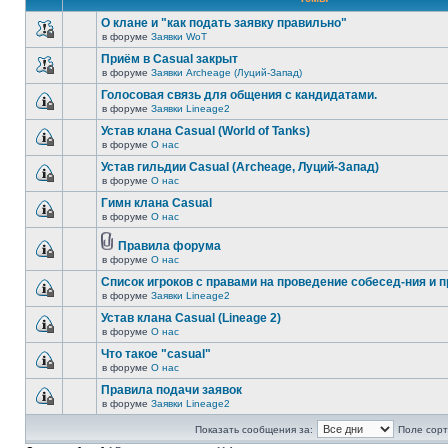
О клане и "как подать заявку правильно"
в форуме
Заявки WoT
Приём в Casual закрыт
в форуме
Заявки Archeage (Луций-Запад)
Голосовая связь для общения с кандидатами.
в форуме
Заявки Lineage2
Устав клана Casual (World of Tanks)
в форуме
О нас
Устав гильдии Casual (Archeage, Луций-Запад)
в форуме
О нас
Гимн клана Casual
в форуме
О нас
Правила форума
в форуме
О нас
Список игроков с правами на проведение собесед-ния и п
в форуме
Заявки Lineage2
Устав клана Casual (Lineage 2)
в форуме
О нас
Что такое "casual"
в форуме
О нас
Правила подачи заявок
в форуме
Заявки Lineage2
Показать сообщения за:
Поле сорт