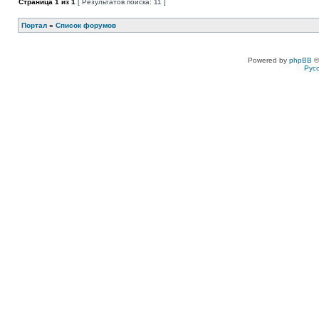
Страница
1
из
1
[ Результатов поиска: 11 ]
Портал
»
Список форумов
Powered by
phpBB
©
Рус