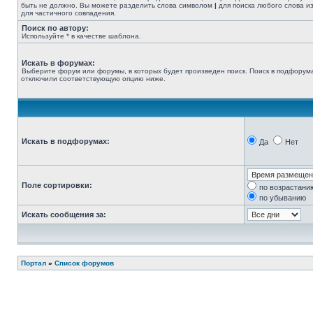
быть не должно. Вы можете разделить слова символом
|
для поиска любого слова из
для частичного совпадения.
Поиск по автору:
Используйте * в качестве шаблона.
Искать в форумах:
Выберите форум или форумы, в которых будет произведен поиск. Поиск в подфорума
отключили соответствующую опцию ниже.
Искать в подфорумах:
Да
Нет
Поле сортировки:
по возрастани
по убыванию
Искать сообщения за:
Портал
»
Список форумов