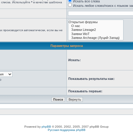
Искать все слова
 списка. Используйте
*
в качестве шаблона
Искать любое слово/поиск с языком з
х производится автоматически, если вы не
Параметры запроса
Искать:
Показывать результаты как:
ю
Показывать первые:
Powered by
phpBB
© 2000, 2002, 2005, 2007 phpBB Group
Русская поддержка phpBB