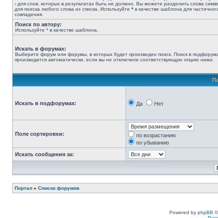
-
для слов, которых в результатах быть не должно. Вы можете разделить слова сим
для поиска любого слова из списка. Используйте
*
в качестве шаблона для частичног
совпадения.
Поиск по автору:
Используйте * в качестве шаблона.
Искать в форумах:
Выберите форум или форумы, в которых будет произведен поиск. Поиск в подфорум
производится автоматически, если вы не отключили соответствующую опцию ниже.
П
Искать в подфорумах:
Да
Нет
Поле сортировки:
по возрастанию
по убыванию
Искать сообщения за:
Портал
»
Список форумов
Powered by
phpBB
©
Рус