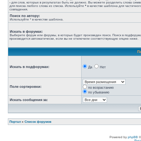
-
для слов, которых в результатах быть не должно. Вы можете разделить слова сим
для поиска любого слова из списка. Используйте
*
в качестве шаблона для частичног
совпадения.
Поиск по автору:
Используйте * в качестве шаблона.
Искать в форумах:
Выберите форум или форумы, в которых будет произведен поиск. Поиск в подфорум
производится автоматически, если вы не отключили соответствующую опцию ниже.
П
Искать в подфорумах:
Да
Нет
Поле сортировки:
по возрастанию
по убыванию
Искать сообщения за:
Портал
»
Список форумов
Powered by
phpBB
©
Рус