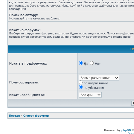
-
для слов, которых в результатах быть не должно. Вы можете разделить слова сим
для поиска любого слова из списка. Используйте
*
в качестве шаблона для частичног
совпадения.
Поиск по автору:
Используйте * в качестве шаблона.
Искать в форумах:
Выберите форум или форумы, в которых будет произведен поиск. Поиск в подфорум
производится автоматически, если вы не отключили соответствующую опцию ниже.
П
Искать в подфорумах:
Да
Нет
Поле сортировки:
по возрастанию
по убыванию
Искать сообщения за:
Портал
»
Список форумов
Powered by
phpBB
©
Рус