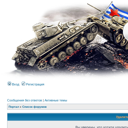
Вход
Регистрация
Сообщения без ответов
|
Активные темы
Портал
»
Список форумов
Удалит
Вы уверены, что хотите удалит