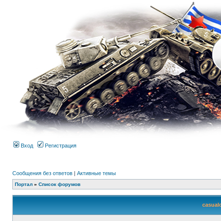
Вход
Регистрация
Сообщения без ответов
|
Активные темы
Портал
»
Список форумов
casual