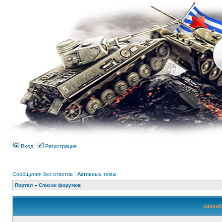
Вход
Регистрация
Сообщения без ответов
|
Активные темы
Портал
»
Список форумов
casual