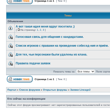
Страница
1
из
1
[ Тем: 0 ]
Темы
Объявления
А вот такая идея меня вдруг посетила ;)
[
На страницу:
1
,
2
,
3
]
Голосовая связь для общения с кандидатами.
Список игроков с правами на проведение собесед-ния и приём.
Для тех, чьи персонажи были удалены из клана.
Правила подачи заявок
Показать темы за:
Поле сорти
Страница
1
из
1
[ Тем: 0 ]
Портал
»
Список форумов
»
Открытые форумы
»
Заявки Lineage2
Кто сейчас на конференции
Сейчас этот форум просматривают: нет зарегистрированных пользователей и гости: