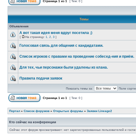
Страница
1
из
1
[ Тем: 0 ]
Темы
Объявления
А вот такая идея меня вдруг посетила ;)
[
На страницу:
1
,
2
,
3
]
Голосовая связь для общения с кандидатами.
Список игроков с правами на проведение собесед-ния и приём.
Для тех, чьи персонажи были удалены из клана.
Правила подачи заявок
Показать темы за:
Поле сорти
Страница
1
из
1
[ Тем: 0 ]
Портал
»
Список форумов
»
Открытые форумы
»
Заявки Lineage2
Кто сейчас на конференции
Сейчас этот форум просматривают: нет зарегистрированных пользователей и гости: