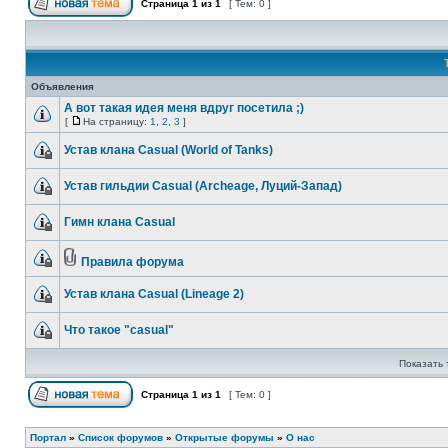
Страница
1
из
1
[ Тем: 0 ]
Объявления
А вот такая идея меня вдруг посетила ;)
[
На страницу:
1
,
2
,
3
]
Устав клана Casual (World of Tanks)
Устав гильдии Casual (Archeage, Луций-Запад)
Гимн клана Casual
Правила форума
Устав клана Casual (Lineage 2)
Что такое "casual"
Показать 
Страница
1
из
1
[ Тем: 0 ]
Портал
»
Список форумов
»
Открытые форумы
»
О нас