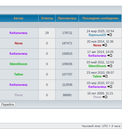
Автор
Ответы
Просмотры
Последнее сообщение
24 мар 2025, 02:54
Кибальчиш
29
178711
Варенька09
20 ноя 2014, 11:36
Nova
0
187471
Nova
17 авг 2014, 14:05
Кибальчиш
0
156815
Кибальчиш
03 май 2011, 12:03
SilentDoom
0
109036
SilentDoom
23 июл 2010, 09:07
Taline
0
107707
Taline
03 апр 2010, 07:22
Кибальчиш
0
112936
Кибальчиш
16 окт 2009, 11:21
Thror
0
98680
Thror
Часовой пояс: UTC + 3 часа