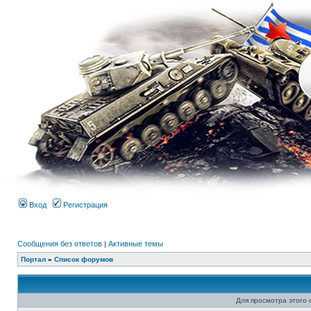
Вход
Регистрация
Сообщения без ответов
|
Активные темы
Портал
»
Список форумов
Для просмотра этого