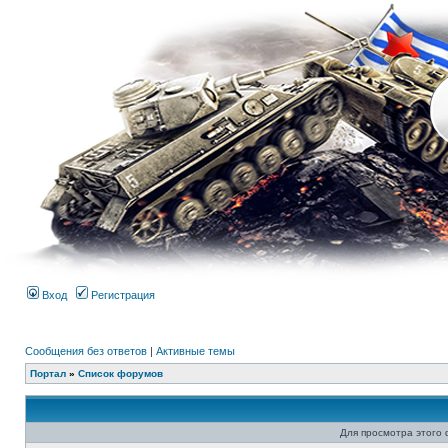
Вход
Регистрация
Сообщения без ответов
|
Активные темы
Портал
»
Список форумов
Для просмотра этого