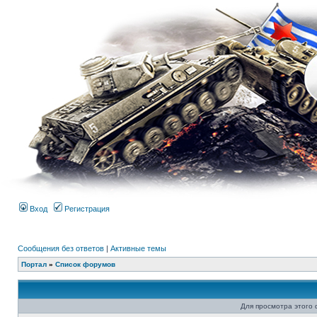
Вход
Регистрация
Сообщения без ответов
|
Активные темы
Портал
»
Список форумов
Для просмотра этого