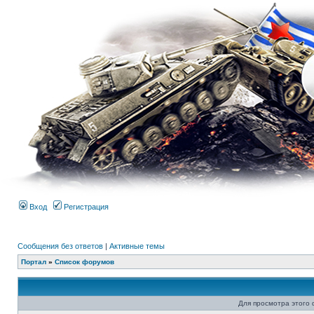
Вход
Регистрация
Сообщения без ответов
|
Активные темы
Портал
»
Список форумов
Для просмотра этого