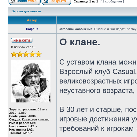
Страница
1
из
1
[ 1 сообщение ]
Версия для печати
Автор
Нафаня
Заголовок сообщения:
О клане и "как подать заявку
О клане.
В поисках себя...
С уставом клана можн
Взрослый клуб Casual
великовозрастных игро
неуставного возраста,
В 30 лет и старше, по
Зарегистрирован:
01 янв
2010, 13:50
Сообщения:
4886
игровые достижения уж
Откуда:
Казахское ханство
Имя в реале:
Serj
требований к игрокам 
Ник основы LA2:
-
Ник твинка LA2:
-
Танкист:
MrPZh