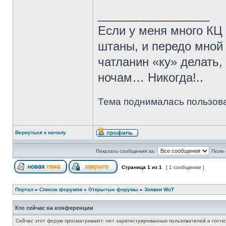
_________________
Если у меня много КЦ
штаны, и передо мной 
чатланин «ку» делать,
ночам… Никогда!..
Тема поднималась пользова
Вернуться к началу
Показать сообщения за:
Поле 
Страница
1
из
1
[ 1 сообщение ]
Портал
»
Список форумов
»
Открытые форумы
»
Заявки WoT
Кто сейчас на конференции
Сейчас этот форум просматривают: нет зарегистрированных пользователей и гости: