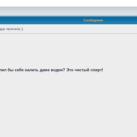
Сообщение
руг посетила ;)
олил бы себе налить даме водки? Это чистый спирт!