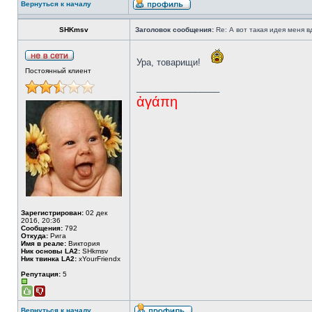
Вернуться к началу
SHKmsv
Заголовок сообщения:
Re: А вот такая идея меня вд
Ура, товарищи!
Постоянный клиент
_________________
ἀγάπη
Зарегистрирован:
02 дек
2016, 20:36
Сообщения:
792
Откуда:
Рига
Имя в реале:
Виктория
Ник основы LA2:
SHkmsv
Ник твинка LA2:
xYourFriendx
Репутация:
5
Вернуться к началу