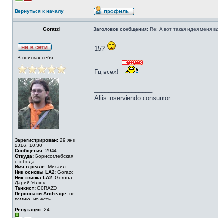
Вернуться к началу
Gorazd
Заголовок сообщения:
Re: А вот такая идея меня вд
15?
В поисках себя...
Гц всех!
_________________
Aliis inserviendo consumor
Зарегистрирован:
29 янв
2016, 10:30
Сообщения:
2944
Откуда:
Борисоглебская
слобода
Имя в реале:
Михаил
Ник основы LA2:
Gorazd
Ник твинка LA2:
Goruna
Дарий Углюк
Танкист:
G0RAZD
Персонажи Archeage:
не
помню, но есть
Репутация:
24