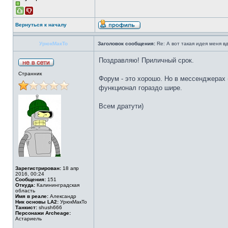
Вернуться к началу
УрюкМакТо
Заголовок сообщения:
Re: А вот такая идея меня вд
Поздравляю! Приличный срок.
Странник
Форум - это хорошо. Но в мессенджерах 
функционал гораздо шире.
Всем дратути)
Зарегистрирован:
18 апр
2016, 00:24
Сообщения:
151
Откуда:
Калининградская
область
Имя в реале:
Александр
Ник основы LA2:
УрюкМакТо
Танкист:
shush666
Персонажи Archeage:
Астариель