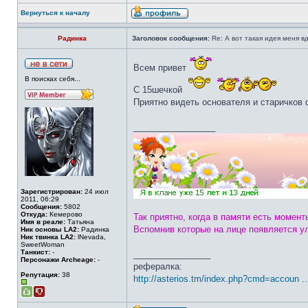
Вернуться к началу
Радинка
Заголовок сообщения:
Re: А вот такая идея меня вд
Всем привет
В поисках себя...
С 15шечкой
Приятно видеть основателя и старичков
_________________
Зарегистрирован:
24 июл
2011, 06:29
Сообщения:
5802
Откуда:
Кемерово
Так приятно, когда в памяти есть момент
Имя в реале:
Татьяна
Вспомнив которые на лице появляется у
Ник основы LA2:
Радинка
Ник твинка LA2:
lNevada,
SweetWoman
Танкист:
-
________________
Персонажи Archeage:
-
рефералка:
Репутация:
38
http://asterios.tm/index.php?cmd=accoun