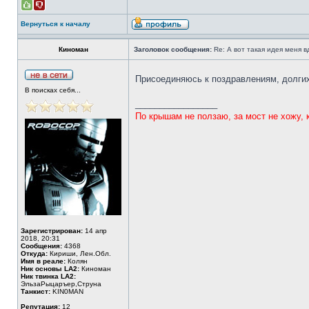
Вернуться к началу
Киноман
Заголовок сообщения:
Re: А вот такая идея меня вд
Присоединяюсь к поздравлениям, долги
В поисках себя...
_________________
По крышам не ползаю, за мост не хожу, 
Зарегистрирован:
14 апр
2018, 20:31
Сообщения:
4368
Откуда:
Кириши, Лен.Обл.
Имя в реале:
Колян
Ник основы LA2:
Киноман
Ник твинка LA2:
ЭльзаРыцаръер,Струна
Танкист:
KIN0MAN
Репутация:
12