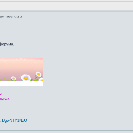
руг посетила ;)
 форума.
ы,
лыбка.
 ... DgwNTY1NzQ