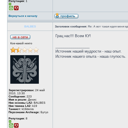
Репутация:
1
Вернуться к началу
BALBES
Заголовок сообщения:
Re: А вот такая идея меня вд
Грац нас!!! Всем КУ!
Кое-какой некто
_________________
Источник нашей мудрости - наш опыт.
Источник нашего опыта - наша глупость.
Зарегистрирован:
24 май
2010, 13:30
Сообщения:
223
Имя в реале:
Денис
Ник основы LA2:
BALBES
Ник твинка LA2:
k19
Танкист:
k19denis
Персонажи Archeage:
Бутуз
Репутация:
8