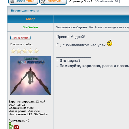
Страница
3
из
3
[ Сообщений: 30 ]
Версия для печати
Автор
StarWalker
Заголовок сообщения:
Re: А вот такая идея меня вд
Привет, Андрей!
В поисках себя...
Гц, с юбилевчиком нас усех
_________________
– Это водка?
– Помилуйте, королева, разве я позв
Зарегистрирован:
12 май
2014, 18:02
Сообщения:
5900
Имя в реале:
Алексей
Ник основы LA2:
StarWalker
Репутация:
45