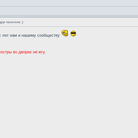
руг посетила ;)
х лет нам и нашему сообществу
костры во дворах не жгу.