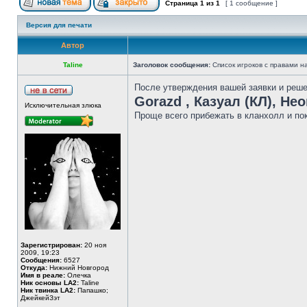
Страница
1
из
1
[ 1 сообщение ]
Версия для печати
Автор
Taline
Заголовок сообщения:
Список игроков с правами н
После утверждения вашей заявки и решен
Gorazd , Казуал (КЛ), Не
Исключительная злюка
Проще всего прибежать в кланхолл и пок
Зарегистрирован:
20 ноя
2009, 19:23
Сообщения:
6527
Откуда:
Нижний Новгород
Имя в реале:
Олечка
Ник основы LA2:
Taline
Ник твинка LA2:
Папашко;
ДжейкейЗэт