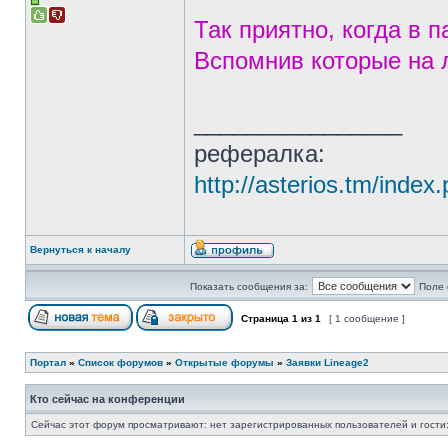
Так приятно, когда в 
Вспомнив которые на 
________________
рефералка:
http://asterios.tm/in
Вернуться к началу
Показать сообщения за:
Поле 
Страница
1
из
1
[ 1 сообщение ]
Портал
»
Список форумов
»
Открытые форумы
»
Заявки Lineage2
Кто сейчас на конференции
Сейчас этот форум просматривают: нет зарегистрированных пользователей и гости: