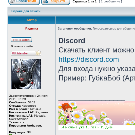
Страница
1
из
1
[ 1 сообщение ]
Версия для печати
Автор
Радинка
Заголовок сообщения:
Голосовая связь для общени
Discord
В поисках себя...
Скачать клиент можно 
https://discord.com
Для входа нужно указа
Пример: ГубкаБоб (Ар
_________________
Зарегистрирован:
24 июл
2011, 06:29
Сообщения:
5802
Откуда:
Кемерово
Имя в реале:
Татьяна
Ник основы LA2:
Радинка
Ник твинка LA2:
lNevada,
SweetWoman
Танкист:
-
Персонажи Archeage:
-
Репутация:
38