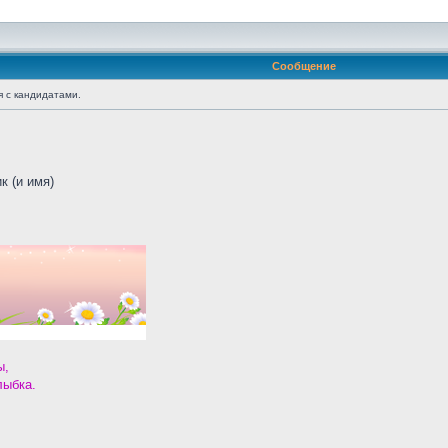
Сообщение
я с кандидатами.
к (и имя)
ы,
лыбка.