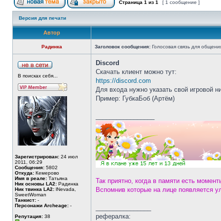
Страница
1
из
1
[ 1 сообщение ]
Версия для печати
Автор
Радинка
Заголовок сообщения:
Голосовая связь для общени
Discord
Скачать клиент можно тут:
В поисках себя...
https://discord.com
Для входа нужно указать свой игровой ни
Пример: ГубкаБоб (Артём)
_________________
Зарегистрирован:
24 июл
2011, 06:29
Сообщения:
5802
Откуда:
Кемерово
Имя в реале:
Татьяна
Так приятно, когда в памяти есть момент
Ник основы LA2:
Радинка
Вспомнив которые на лице появляется у
Ник твинка LA2:
lNevada,
SweetWoman
Танкист:
-
Персонажи Archeage:
-
________________
рефералка:
Репутация:
38