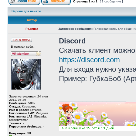
Страница
1
из
1
[ 1 сообщение ]
Версия для печати
Автор
Радинка
Заголовок сообщения:
Голосовая связь для общени
Discord
В поисках себя...
Скачать клиент можно 
https://discord.com
Для входа нужно указа
Пример: ГубкаБоб (Ар
_________________
Зарегистрирован:
24 июл
2011, 06:29
Сообщения:
5802
Откуда:
Кемерово
Имя в реале:
Татьяна
Ник основы LA2:
Радинка
Ник твинка LA2:
lNevada,
SweetWoman
Танкист:
-
Персонажи Archeage:
-
Репутация:
38