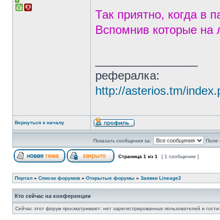
Так приятно, когда в 
Вспомнив которые на 
________________
рефералка:
http://asterios.tm/in
Вернуться к началу
Показать сообщения за:
Поле 
Страница
1
из
1
[ 1 сообщение ]
Портал
»
Список форумов
»
Открытые форумы
»
Заявки Lineage2
Кто сейчас на конференции
Сейчас этот форум просматривают: нет зарегистрированных пользователей и гости: