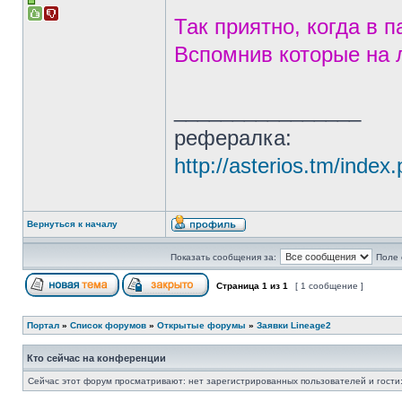
Так приятно, когда в 
Вспомнив которые на 
________________
рефералка:
http://asterios.tm/in
Вернуться к началу
Показать сообщения за:
Поле 
Страница
1
из
1
[ 1 сообщение ]
Портал
»
Список форумов
»
Открытые форумы
»
Заявки Lineage2
Кто сейчас на конференции
Сейчас этот форум просматривают: нет зарегистрированных пользователей и гости: