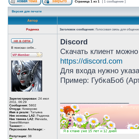
Страница
1
из
1
[ 1 сообщение ]
Версия для печати
Автор
Радинка
Заголовок сообщения:
Голосовая связь для общени
Discord
В поисках себя...
Скачать клиент можно 
https://discord.com
Для входа нужно указа
Пример: ГубкаБоб (Ар
_________________
Зарегистрирован:
24 июл
2011, 06:29
Сообщения:
5802
Откуда:
Кемерово
Имя в реале:
Татьяна
Ник основы LA2:
Радинка
Ник твинка LA2:
lNevada,
SweetWoman
Танкист:
-
Персонажи Archeage:
-
Репутация:
38