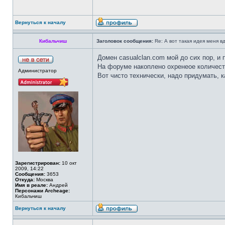
Вернуться к началу
Кибальчиш
Заголовок сообщения:
Re: А вот такая идея меня вд
Домен casualclan.com мой до сих пор, и 
На форуме накоплено охренеое количеств
Администратор
Вот чисто технически, надо придумать, к
Зарегистрирован:
10 окт
2009, 14:22
Сообщения:
3653
Откуда:
Москва
Имя в реале:
Андрей
Персонажи Archeage:
Кибальчиш
Вернуться к началу