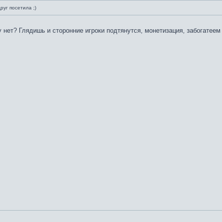
руг посетила ;)
у нет? Глядишь и сторонние игроки подтянутся, монетизация, забогатее