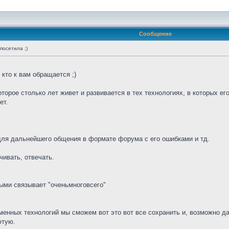
Сообщение
посетила ;)
 кто к вам обращается ;)
оторое столько лет живет и развивается в тех технологиях, в которых ег
ет.
 для дальнейшего общения в формате форума с его ошибками и тд.
чивать, отвечать.
рыми связывает "оченьмноговсего"
менных технологий мы сможем вот это вот все сохранить и, возможно да
ютую.