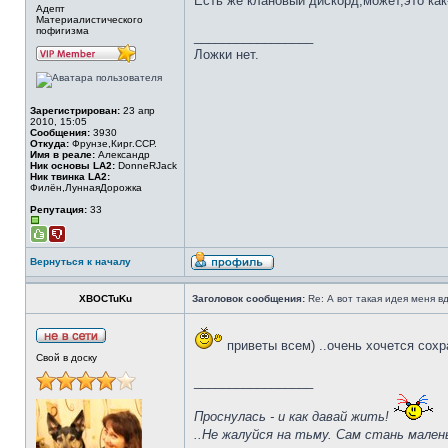
Есть же клановый дискорд,может,это как
Адепт
Материалистического
пофигизма
_________________
Ложки нет.
Зарегистрирован:
23 апр
2010, 15:05
Сообщения:
3930
Откуда:
Фрунзе,Кирг.ССР.
Имя в реале:
Алeксaндр
Ник основы LA2:
DonneRJack
Ник твинка LA2:
Филён,ЛуннаяДорожка
Репутация:
33
Вернуться к началу
XBOCTuKu
Заголовок сообщения:
Re: А вот такая идея меня вд
приветы всем) ..очень хочется сох
Свой в доску
_________________
Проснулась - и как давай жить!
..Не жалуйся на тьму. Сам стань мален