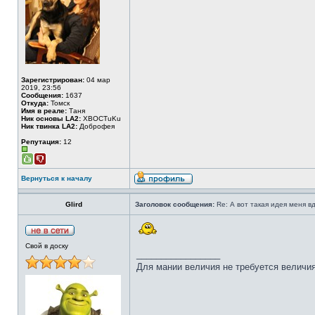
Зарегистрирован:
04 мар
2019, 23:56
Сообщения:
1637
Откуда:
Томск
Имя в реале:
Таня
Ник основы LA2:
XBOCTuKu
Ник твинка LA2:
Доброфея
Репутация:
12
Вернуться к началу
Glird
Заголовок сообщения:
Re: А вот такая идея меня вд
Свой в доску
_________________
Для мании величия не требуется величия