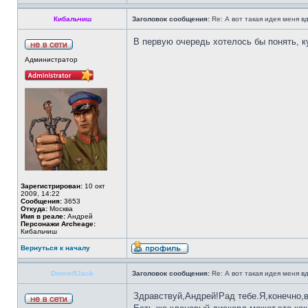
Кибальчиш
Заголовок сообщения:
Re: А вот такая идея меня вд
В первую очередь хотелось бы понять, к
Администратор
Зарегистрирован:
10 окт
2009, 14:22
Сообщения:
3653
Откуда:
Москва
Имя в реале:
Андрей
Персонажи Archeage:
Кибальчиш
Вернуться к началу
DonneRJack
Заголовок сообщения:
Re: А вот такая идея меня вд
Здравствуй,Андрей!Рад тебе.Я,конечно,в