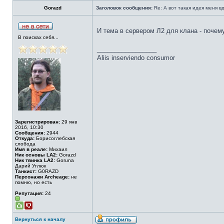
Gorazd
Заголовок сообщения:
Re: А вот такая идея меня вд
И тема в сервером Л2 для клана - почем
В поисках себя...
_________________
Aliis inserviendo consumor
Зарегистрирован:
29 янв
2016, 10:30
Сообщения:
2944
Откуда:
Борисоглебская
слобода
Имя в реале:
Михаил
Ник основы LA2:
Gorazd
Ник твинка LA2:
Goruna
Дарий Углюк
Танкист:
G0RAZD
Персонажи Archeage:
не
помню, но есть
Репутация:
24
Вернуться к началу