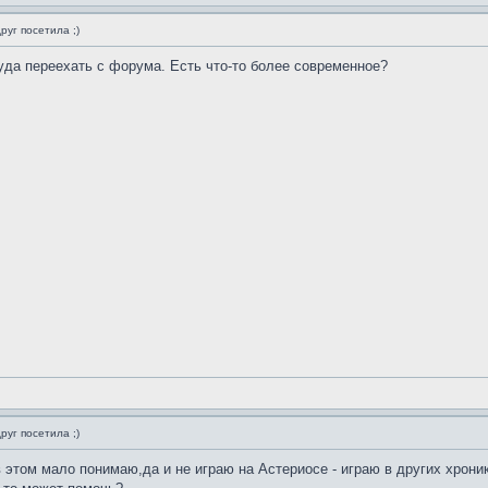
руг посетила ;)
уда переехать с форума. Есть что-то более современное?
руг посетила ;)
 этом мало понимаю,да и не играю на Астериосе - играю в других хроник