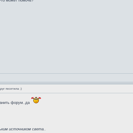
-то может помочь?
руг посетила ;)
ранить форум..да
ьким источником света..