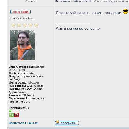
Gorazd
Заголовок сообщения:
Re: А вот такая идея меня вд
Я за любой кипишь, кроме голодовки
В поисках себя...
_________________
Aliis inserviendo consumor
Зарегистрирован:
29 янв
2016, 10:30
Сообщения:
2944
Откуда:
Борисоглебская
слобода
Имя в реале:
Михаил
Ник основы LA2:
Gorazd
Ник твинка LA2:
Goruna
Дарий Углюк
Танкист:
G0RAZD
Персонажи Archeage:
не
помню, но есть
Репутация:
24
Вернуться к началу