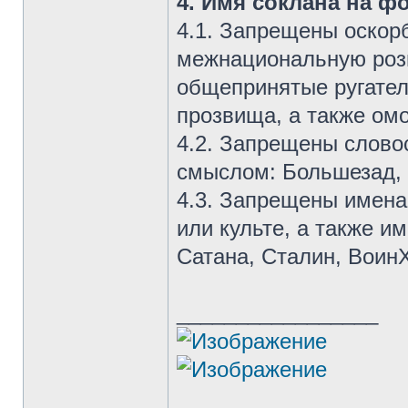
4. Имя соклана на ф
4.1. Запрещены оскор
межнациональную розн
общепринятые ругател
прозвища, а также ом
4.2. Запрещены слов
смыслом: Большезад, Т
4.3. Запрещены имена
или культе, а также и
Сатана, Сталин, Воин
_________________