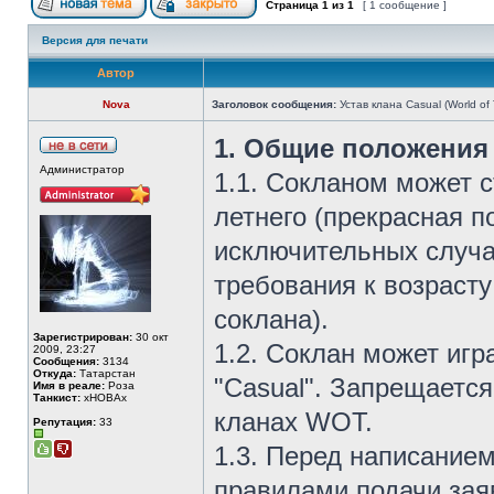
Страница
1
из
1
[ 1 сообщение ]
Версия для печати
Автор
Nova
Заголовок сообщения:
Устав клана Casual (World of 
1. Общие положения
Администратор
1.1. Сокланом может 
летнего (прекрасная по
исключительных случа
требования к возрасту
соклана).
Зарегистрирован:
30 окт
1.2. Соклан может игр
2009, 23:27
Сообщения:
3134
Откуда:
Татарстан
"Casual". Запрещаетс
Имя в реале:
Роза
Танкист:
xHOBAx
кланах WOT.
Репутация:
33
1.3. Перед написанием
правилами подачи заяв