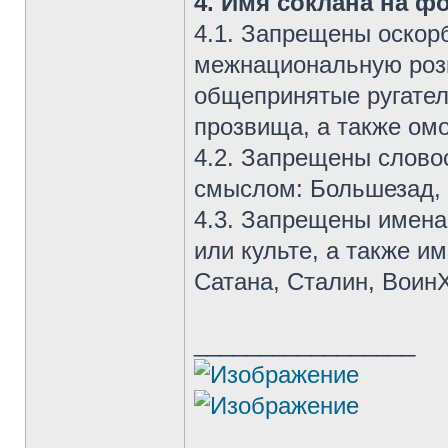
4. Имя соклана на ф
4.1. Запрещены оскор
межнациональную розн
общепринятые ругател
прозвища, а также ом
4.2. Запрещены слов
смыслом: Большезад, Т
4.3. Запрещены имена
или культе, а также и
Сатана, Сталин, Воин
_________________