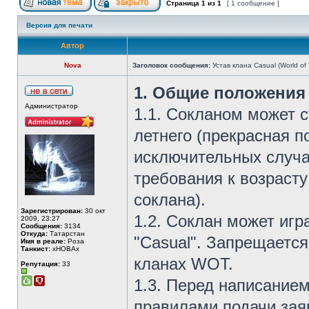
Страница
1
из
1
[ 1 сообщение ]
Версия для печати
Автор
Nova
Заголовок сообщения:
Устав клана Casual (World of 
1. Общие положения
Администратор
1.1. Сокланом может 
летнего (прекрасная по
исключительных случа
требования к возрасту
соклана).
Зарегистрирован:
30 окт
1.2. Соклан может игр
2009, 23:27
Сообщения:
3134
Откуда:
Татарстан
"Casual". Запрещаетс
Имя в реале:
Роза
Танкист:
xHOBAx
кланах WOT.
Репутация:
33
1.3. Перед написанием
правилами подачи заяв